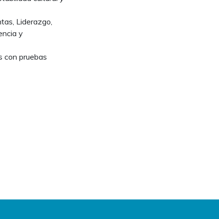
ntas, Liderazgo,
encia y
s con pruebas