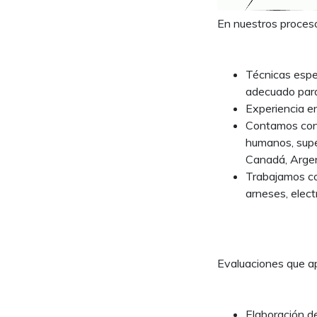
En nuestros proceso
Técnicas espe
adecuado para 
Experiencia en
Contamos con 
humanos, super
Canadá, Argen
Trabajamos con
arneses, electr
Evaluaciones que a
Elaboración de